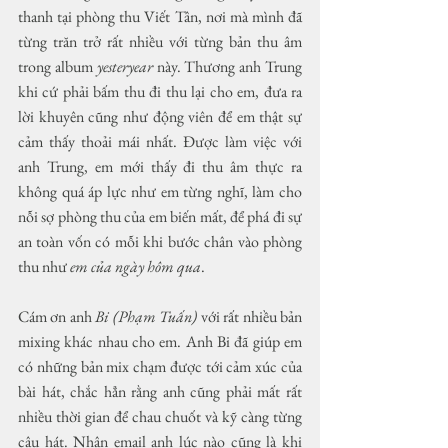
thanh tại phòng thu Viết Tân, nơi mà mình đã 
từng trăn trở rất nhiều với từng bản thu âm 
trong album 
yesteryear
 này. Thương anh Trung 
khi cứ phải bấm thu đi thu lại cho em, đưa ra 
lời khuyên cũng như động viên để em thật sự 
cảm thấy thoải mái nhất. Được làm việc với 
anh Trung, em mới thấy đi thu âm thực ra 
không quá áp lực như em từng nghĩ, làm cho 
nỗi sợ phòng thu của em biến mất, để phá đi sự 
an toàn vốn có mỗi khi bước chân vào phòng 
thu như 
em của ngày hôm qua
. 
Cám ơn anh 
Bi (Phạm Tuấn)
 với rất nhiều bản 
mixing khác nhau cho em. Anh Bi đã giúp em 
có những bản mix chạm được tới cảm xúc của 
bài hát, chắc hẳn rằng anh cũng phải mất rất 
nhiều thời gian để chau chuốt và kỹ càng từng 
câu hát. Nhận email anh lúc nào cũng là khi 