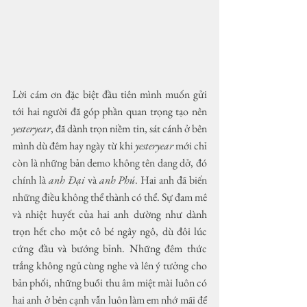
Lời cám ơn đặc biệt đầu tiên mình muốn gửi 
tới hai người đã góp phần quan trọng tạo nên 
yesteryear
, đã dành trọn niềm tin, sát cánh ở bên 
mình dù đêm hay ngày từ khi 
yesteryear
 mới chỉ 
còn là những bản demo không tên dang dở, đó 
chính là 
anh Đại
 và 
anh Phú
. Hai anh đã biến 
những điều không thể thành có thể. Sự đam mê 
và nhiệt huyết của hai anh dường như dành 
trọn hết cho một cô bé ngây ngô, dù đôi lúc 
cứng đầu và bướng bỉnh. Những đêm thức 
trắng không ngủ cùng nghe và lên ý tưởng cho 
bản phối, những buổi thu âm miệt mài luôn có 
hai anh ở bên cạnh vẫn luôn làm em nhớ mãi để 