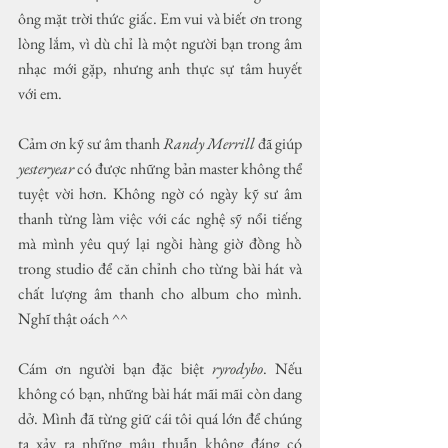
ông mặt trời thức giấc. Em vui và biết ơn trong 
lòng lắm, vì dù chỉ là một người bạn trong âm 
nhạc mới gặp, nhưng anh thực sự tâm huyết 
với em. 
Cảm ơn kỹ sư âm thanh 
Randy Merrill
 đã giúp 
yesteryear
 có được những bản master không thể 
tuyệt vời hơn. Không ngờ có ngày kỹ sư âm 
thanh từng làm việc với các nghệ sỹ nổi tiếng 
mà mình yêu quý lại ngồi hàng giờ đồng hồ 
trong studio để căn chỉnh cho từng bài hát và 
chất lượng âm thanh cho album cho mình. 
Nghĩ thật oách ^^
Cám ơn người bạn đặc biệt 
ryrodybo
. Nếu 
không có bạn, những bài hát mãi mãi còn dang 
dở. Mình đã từng giữ cái tôi quá lớn để chúng 
ta xảy ra những mâu thuẫn không đáng có 