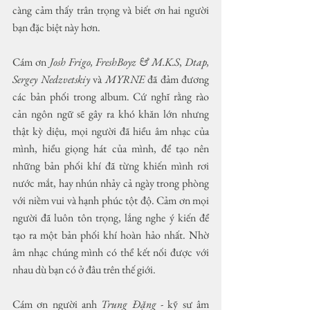
càng cảm thấy trân trọng và biết ơn hai người 
bạn đặc biệt này hơn.
Cám ơn 
Josh Frigo, FreshBoyz & M.K.S
, 
Dtap, 
Sergey Nedzvetskiy 
và 
MYRNE
 đã đảm đương 
các bản phối trong album. Cứ nghĩ rằng rào 
cản ngôn ngữ sẽ gây ra khó khăn lớn nhưng 
thật kỳ diệu, mọi người đã hiểu âm nhạc của 
mình, hiểu giọng hát của mình, để tạo nên 
những bản phối khí đã từng khiến mình rơi 
nước mắt, hay nhún nhảy cả ngày trong phòng 
với niềm vui và hạnh phúc tột độ. Cảm ơn mọi 
người đã luôn tôn trọng, lắng nghe ý kiến để 
tạo ra một bản phối khí hoàn hảo nhất. Nhờ 
âm nhạc chúng mình có thể kết nối được với 
nhau dù bạn có ở đâu trên thế giới.
Cám ơn người anh 
Trung Đặng
 - kỹ sư âm 