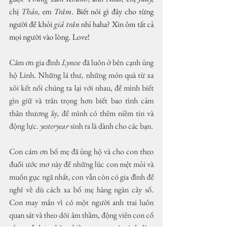
chị 
Thảo
, em 
Trâm
. Biết nói gì đây cho từng 
người để khỏi 
giả trân
 nhỉ haha? Xin ôm tất cả 
mọi người vào lòng. Love!
Cám ơn gia đình 
Lynese 
đã luôn ở bên cạnh ủng 
hộ Linh. Những lá thư, những món quà từ xa 
xôi kết nối chúng ta lại với nhau, để mình biết 
gìn giữ và trân trọng hơn biết bao tình cảm 
thân thương ấy, để mình có thêm niềm tin và 
động lực.
 yesteryear
 sinh ra là dành cho các bạn.
Con cám ơn bố mẹ đã ủng hộ và cho con theo 
đuổi ước mơ này để những lúc con mệt mỏi và 
muốn gục ngã nhất, con vẫn còn có gia đình để 
nghĩ về dù cách xa bố mẹ hàng ngàn cây số. 
Con may mắn vì có một người anh trai luôn 
quan sát và theo dõi âm thầm, động viên con cố 
gắng nỗ lực thật nhiều trong quá trình làm 